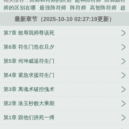
相关推荐：
阵师和符师的区别
超神阵符师
阵师跟符
说。
师的区别在哪
最强阵符师
阵符师
高智阵符师
超
强阵符师
最强符阵师
官途之平步青云
血神系统
最新章节（2025-10-10 02:27:19更新）
鬼走阴
最佳陪玩
异界超级玩家
大安小冷
【HP】
紫罗兰（np，bg）
星际：软萌兔兔他又震惊全网了
第7章 敢辱我师尊该死
赫敏养成手册
随身地球副本
最影帝
婚期缠绵
放
手！本宫要飞升！
安逸大神豪
某提线木偶的流浪传
第6章 符生门危在旦夕
说
超神英雄传
异世之大汉天下
白旗超限店
良宸
第5章 何坤威逼符生门
美瑾
网游之九州天途
第4章 紧急求援符生门
第3章 离魂术破控傀术
第2章 洛玉秒败大乘期
第1章 跟他们拼死一搏