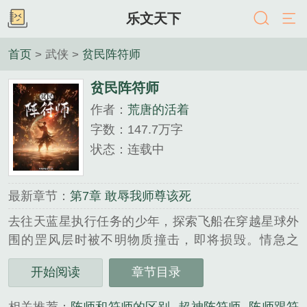
乐文天下
首页
> 武侠 >
贫民阵符师
贫民阵符师
作者：
荒唐的活着
字数：147.7万字
状态：连载中
最新章节：
第7章 敢辱我师尊该死
去往天蓝星执行任务的少年，探索飞船在穿越星球外
围的罡风层时被不明物质撞击，即将损毁。情急之
下，他采取紧急措施，以纳米魂血的形式，穿过罡风
开始阅读
章节目录
层，投入天蓝星……...
《贫民阵符师》是荒唐的活着精心创作的武侠类小