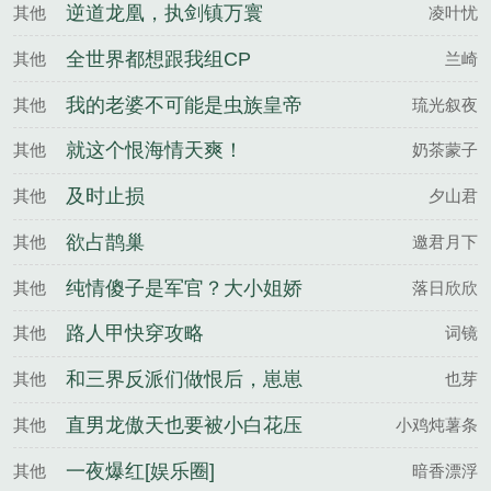
逆道龙凰，执剑镇万寰
其他
凌叶忧
全世界都想跟我组CP
其他
兰崎
我的老婆不可能是虫族皇帝
其他
琉光叙夜
陛下
就这个恨海情天爽！
其他
奶茶蒙子
及时止损
其他
夕山君
欲占鹊巢
其他
邀君月下
纯情傻子是军官？大小姐娇
其他
落日欣欣
宠他
路人甲快穿攻略
其他
词镜
和三界反派们做恨后，崽崽
其他
也芽
找上门
直男龙傲天也要被小白花压
其他
小鸡炖薯条
么？！
一夜爆红[娱乐圈]
其他
暗香漂浮