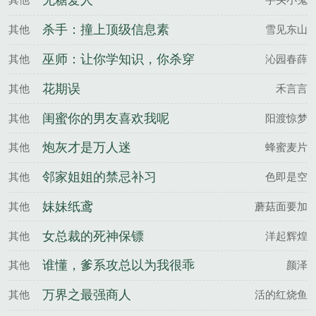
无糖爱人
杀手：撞上顶级信息素
其他
雪见东山
巫师：让你学知识，你杀穿
其他
沁园春薛
万界？
花期误
其他
禾言言
闺蜜你的男友喜欢我呢
其他
阳渡惊梦
炮灰才是万人迷
其他
蜂蜜麦片
邻家姐姐的禁忌补习
其他
色即是空
妹妹纸鸢
其他
蘑菇面要加
女总裁的死神保镖
其他
洋起辉煌
谁懂，爹系攻总以为我很乖
其他
颜泽
万界之最强商人
其他
活的红烧鱼