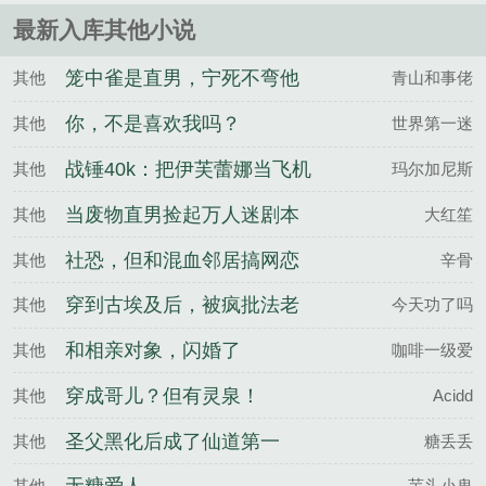
蜜。此生无数次机遇未能把握，只好等待......
最新入库其他小说
笼中雀是直男，宁死不弯他
其他
青山和事佬
选死
你，不是喜欢我吗？
其他
世界第一迷
战锤40k：把伊芙蕾娜当飞机
其他
玛尔加尼斯
杯用的基利曼才不要成为大
当废物直男捡起万人迷剧本
其他
大红笙
不净者的飞机杯
社恐，但和混血邻居搞网恋
其他
辛骨
穿到古埃及后，被疯批法老
其他
今天功了吗
侍奉
和相亲对象，闪婚了
其他
咖啡一级爱
穿成哥儿？但有灵泉！
其他
Acidd
圣父黑化后成了仙道第一
其他
糖丢丢
其他
芋头小鬼