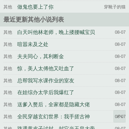
做鬼也要上了你
其他
穿靴子的猫
最近更新其他小说列表
白天叫他林老师，晚上搂腰喊宝贝
其他
08-07
喧嚣未及之处
其他
08-07
夫夫同心，其利断金
其他
08-07
惊，美人太傅他又吐血了
其他
08-07
总帮我写水课作业的室友
其他
08-07
在娃综办太学后我爆红了
其他
08-07
送爹入赘后，全家都是隐藏大佬
其他
08-07
全民穿越玄幻世界：我手搓古神
其他
08-07
路遇黄皮子讨封，封它当玉皇大帝
其他
08-07