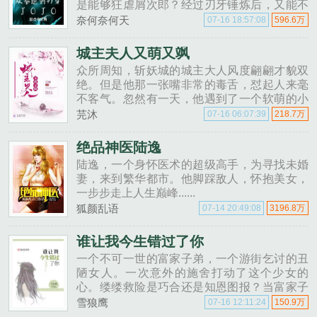
是能够狂虐屑次郎？经过刃牙锤炼后，又能不
能以肉身硬撼替身？暂定三个世界，拳愿刃牙
奈何奈何天
07-16 18:57:08
596.6万
JOJO。......
城主夫人又萌又飒
众所周知，斩妖城的城主大人风度翩翩才貌双
绝。但是他那一张嘴非常的毒舌，怼起人来毫
不客气。忽然有一天，他遇到了一个软萌的小
杀手。城主大人摇身一变成为她的债主。花漓
芫沐
07-16 06:07:39
218.7万
本以为找了个大靠山，却不知给自己找了个债
主。不过有些债，欠着欠着就淡定......
绝品神医陆逸
陆逸，一个身怀医术的超级高手，为寻找未婚
妻，来到繁华都市。他脚踩敌人，怀抱美女，
一步步走上人生巅峰......
狐颜乱语
07-14 20:49:08
3196.8万
谁让我今生错过了你
一个不可一世的富家子弟，一个游街乞讨的丑
陋女人。一次意外的施舍打动了这个少女的
心。缕缕救险是巧合还是知恩图报？当富家子
弟被感化后再去寻找丑女已然没有了踪迹。再
雪狼鹰
07-16 12:11:24
150.9万
次相遇，她已经变得貌美如花，家庭幸福甜