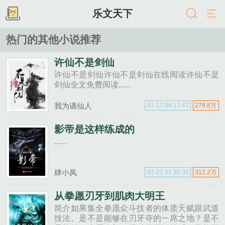
乐文天下
热门的其他小说推荐
许仙不是剑仙
许仙不是剑仙许仙不是剑仙在线阅读许仙不是
剑仙全文免费阅读......
我为谪仙人
07-17 08:17:47
279.8万
影帝是这样练成的
......
肆小凤
07-22 01:35:32
312.2万
从拳愿刃牙到肌肉大明王
简介如果集全拳愿众斗技者的体质天赋跟武道
技法。是不是能够在刃牙夺的一席之地？是不