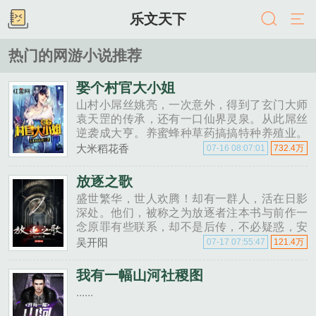
乐文天下
热门的网游小说推荐
娶个村官大小姐
山村小屌丝姚亮，一次意外，得到了玄门大师
袁天罡的传承，还有一口仙界灵泉。从此屌丝
逆袭成大亨。养蜜蜂种草药搞搞特种养殖业。
发财致富的同时，不忘与气质各异的美女调调
大米稻花香
07-16 08:07:01
732.4万
情。温柔可爱的小村姑秀色可餐大学生女村
官，所有美女都是他的菜。......
放逐之歌
盛世繁华，世人欢腾！却有一群人，活在日影
深处。他们，被称之为放逐者注本书与前作一
念原罪有些联系，却不是后传，不必疑惑，安
心畅阅！......
吴开阳
07-17 07:55:47
121.4万
我有一幅山河社稷图
......