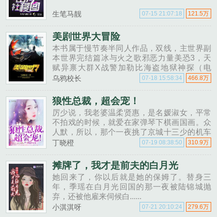
生笔马靓
07-15 21:07:18
121.5万
美剧世界大冒险
本书属于慢节奏半同人作品，双线，主世界副
本世界完结篇冰与火之歌邪恶力量美恐3，天
赋异禀大群X战警加勒比海盗地狱神探（电
影）精灵宝钻。本书分两部分，前诸卷与精灵
乌鸦校长
07-18 15:58:34
466.8万
宝钻卷，关联不大，分开阅读并不影响。本书
已完结。......
狼性总裁，超会宠！
厉少说，我老婆温柔贤惠，是名媛淑女，平常
不拍戏的时候，就爱在家弹琴下棋画国画。众
人默，所以，那个一夜挑了京城十三少的机车
女王，是谁家媳妇？厉少还说，我老婆单纯善
丁晓橙
07-19 08:38:50
310.9万
良，还富有爱心，平常连一只蚂蚁都不忍踩
死。众人再默，所以，那个在......
摊牌了，我才是前夫的白月光
她回来了，你以后就是她的保姆了。替身三
年，季瑶在白月光回国的那一夜被陆锦城抛
弃，还被他雇来伺候白......
小淇淇呀
07-21 20:10:24
279.6万