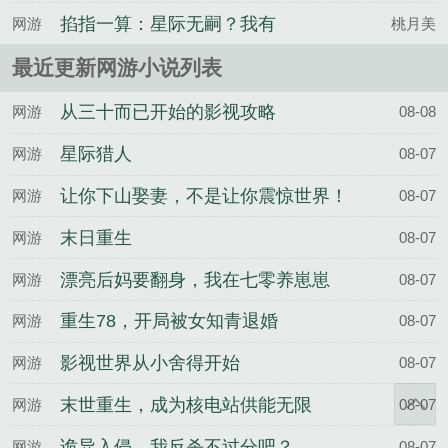
掐指一算：星际无嗣？我有
网游
桃月美
系统！
最近更新网游小说列表
从三十而已开始的影视攻略
网游
08-08
星际猎人
网游
08-07
让你下山娶妻，不是让你震惊世界！
网游
08-07
末日重生
网游
08-07
漂亮后妈要翻身，我在七零养崽崽
网游
08-07
重生78，开局被女知青退婚
网游
08-07
影视世界从小舍得开始
网游
08-07
末世重生，成为核电站供能无限
网游
08-07
诡异入侵，我反杀不过分吧？
网游
08-07