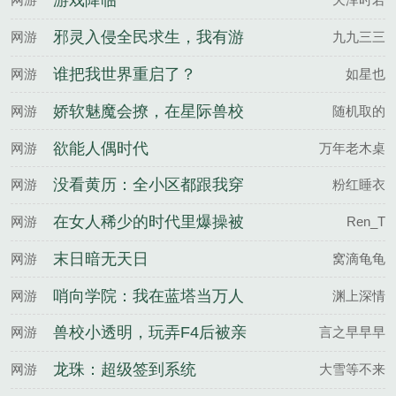
游戏降临
邪灵入侵全民求生，我有游
网游
九九三三
戏外挂
谁把我世界重启了？
网游
如星也
娇软魅魔会撩，在星际兽校
网游
随机取的
被宠坏
欲能人偶时代
网游
万年老木桌
没看黄历：全小区都跟我穿
网游
粉红睡衣
越了
在女人稀少的时代里爆操被
网游
Ren_T
窒息后无意识的巨乳丰臀美
末日暗无天日
网游
窝滴龟龟
少女
哨向学院：我在蓝塔当万人
网游
渊上深情
迷
兽校小透明，玩弄F4后被亲
网游
言之早早早
哭了
龙珠：超级签到系统
网游
大雪等不来