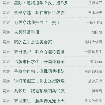
星际：逼我退学？反手造S级
网游
月影成三
机甲
全民穿越！我在末日世界养
网游
三水华光
城兽
万界穿越我把自己上交了
网游
千秋万世2
人类异常手册
网游
恒向恒
我的左手是位美食家
网游
美味大饭团
末日僵尸：我靠吞噬称霸世
网游
一露杀龙手
界！
卡牌末日求生：开局我有全
网游
黎明zer
知之眼
兽校小作精，疯批哨兵排队
网游
辣条我吃咸
亲
说打暑假工，你去当星际雇
网游
菠萝天师
佣兵？
共梦后，我被顶级哨兵们疯
网游
傅音离
狂觊觎
末世重生，腹黑养兄宠上天
网游
头头的念头