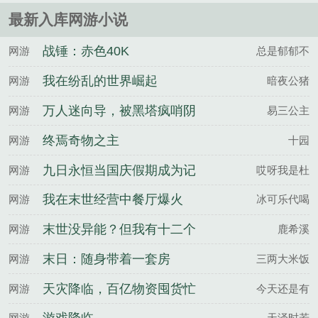
最新入库网游小说
战锤：赤色40K
网游
总是郁郁不
我在纷乱的世界崛起
网游
暗夜公猪
万人迷向导，被黑塔疯哨阴
网游
易三公主
暗觊觎
终焉奇物之主
网游
十园
九日永恒当国庆假期成为记
网游
哎呀我是杜
忆终点
我在末世经营中餐厅爆火
网游
冰可乐代喝
末世没异能？但我有十二个
网游
鹿希溪
兽夫
末日：随身带着一套房
网游
三两大米饭
天灾降临，百亿物资囤货忙
网游
今天还是有
网游
天泽时若