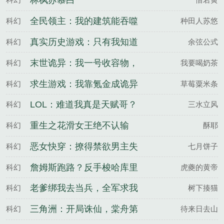
林枫苏慕白
全民领主：我的建筑能吞噬
科幻
种田人苏悠
真实历史游戏：只有我知道
科幻
余弦公式
剧情
末世诡异：我一号收容物，
科幻
我要喝奶茶
强亿点怎么了
求生游戏：我靠氪金成诡异
科幻
草莓粟米条
团宠
LOL：难道我真是天赋哥？
科幻
三水立风
重生之花滑女王绝不认输
科幻
酥耶
恶女快穿：撩得禁欲男主失
科幻
七月饼子
控沦陷
詹姆斯跑路？反手梭哈库里
科幻
虎夔的黄帝
老爹绑我去当兵，全军求我
科幻
树下揍猫
当教官林辉赵明远
三角洲：开局诛仙，棠舟第
科幻
待来日去山