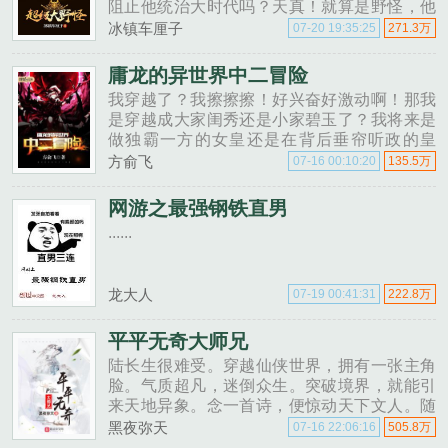
阻止他统治大时代吗？天真！就算是野怪，他
也是超级大野怪！玩家......
冰镇车厘子
07-20 19:35:25
271.3万
庸龙的异世界中二冒险
我穿越了？我擦擦擦！好兴奋好激动啊！那我
是穿越成大家闺秀还是小家碧玉了？我将来是
做独霸一方的女皇还是在背后垂帘听政的皇
后？啥？我不是人类？我是龙族？那也还
方俞飞
07-16 00:10:20
135.5万
好。......
网游之最强钢铁直男
......
龙大人
07-19 00:41:31
222.8万
平平无奇大师兄
陆长生很难受。穿越仙侠世界，拥有一张主角
脸。气质超凡，迷倒众生。突破境界，就能引
来天地异象。念一首诗，便惊动天下文人。随
便扯两句道德经庄子黄庭经，更是引来天花乱
黑夜弥天
07-16 22:06:16
505.8万
坠，万丈霞光，神兽献瑞。出去随便历练一