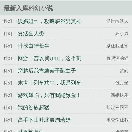
下，坐骑不请自来，法宝十步一个......
最新入库科幻小说
狐媚妲己，攻略峡谷男英雄
科幻
游世散淡人
复活全人类
科幻
狂小风
叶秋白陆长生
科幻
别让我通宵
网游：普攻就加血，这个刺
科幻
偷喝酒的猫
客有点肉
穿越后我靠蘑菇干翻虫子
科幻
蜚雨
末世：列车求生，我是列车
科幻
钱月光
乘警长
游戏降临，只有我能氪金！
科幻
新婚快乐
我的眷族超猛
科幻
胡汉三回不
高手下山叶北辰周若妤
科幻
求求你让我
科幻
惜若黄