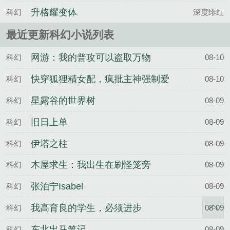
么鬼？
升格耀变体
科幻
深度绯红
最近更新科幻小说列表
网游：我的普攻可以盗取万物
科幻
08-10
快穿狐狸精女配，疯批主神强制爱
科幻
08-10
星露谷的世界树
科幻
08-09
旧日上单
科幻
08-09
伊塔之柱
科幻
08-09
木屋求生：我出生在刷怪笼旁
科幻
08-09
张泊宁Isabel
科幻
08-09
我高育良的学生，必须进步
科幻
08-09
东北出马笔记
科幻
08-09