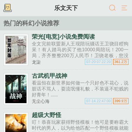
乐文天下
热门的科幻小说推荐
荣光[电竞]小说免费阅读
全文完前联盟新人王现陪玩骚话王卫骁目瞪狗
呆！有人踏马的买了他10000局陪玩！200一
局，齐齐整整200万人民币！卫骁老板，您没
数错零吧？没。您让我陪玩一万局？嗯。卫骁
龙柒
07-20 07:22:20
361.2万
玄幻了，就在他以为自己碰上傻子冤大头......
古武机甲战神
看温恒在新世界如何做一个只好色不花心，说
脏话不骂人，耍流氓懂礼貌，不装逼不犯贱的
好青年！......
无尘心海
07-14 22:47:00
399.9万
超级大野怪
叮！恭喜玩家获得野怪模板！他可是要称霸大
时代的男人，以为给他匹配一个野怪模板就能