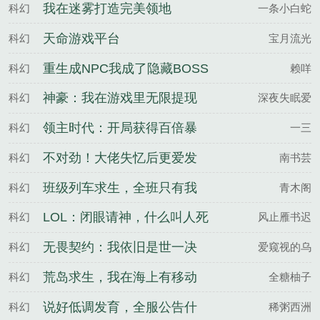
一武将
我在迷雾打造完美领地
科幻
一条小白蛇
天命游戏平台
科幻
宝月流光
重生成NPC我成了隐藏BOSS
科幻
赖咩
神豪：我在游戏里无限提现
科幻
深夜失眠爱
领主时代：开局获得百倍暴
科幻
一三
击！
不对劲！大佬失忆后更爱发
科幻
南书芸
疯了！
班级列车求生，全班只有我
科幻
青木阁
是男生
LOL：闭眼请神，什么叫人死
科幻
风止雁书迟
了
无畏契约：我依旧是世一决
科幻
爱窥视的乌
荒岛求生，我在海上有移动
科幻
全糖柚子
城堡
说好低调发育，全服公告什
科幻
稀粥西洲