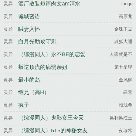
了你
酒厂散装短篇肉文am清水
灵异
Tanqu
诡城密语
灵异
高原龙
哄妻入怀
灵异
金珠玉豆
白月光助攻守则
灵异
狐狐大睡
（综漫同人）永不BE的恋爱
灵异
人家就是不
游戏
叛逆顶流的病弱亲姐
灵异
第七星球
最小的岛
灵异
金风柳
继兄（高H）
灵异
肆意
疯子
灵异
顾浅希
（综漫同人）鬼影女王今天
灵异
奥利奥红玉
被迫跳槽了吗？
（综漫同人）5T5的神秘女友
灵异
夜瑜希