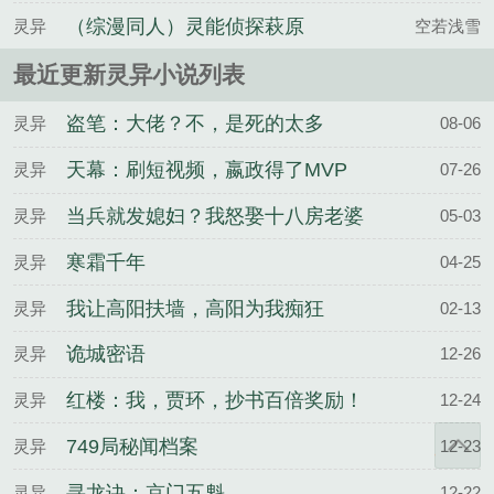
（综漫同人）灵能侦探萩原
灵异
空若浅雪
柿子
最近更新灵异小说列表
盗笔：大佬？不，是死的太多
灵异
08-06
天幕：刷短视频，嬴政得了MVP
灵异
07-26
当兵就发媳妇？我怒娶十八房老婆
灵异
05-03
寒霜千年
灵异
04-25
我让高阳扶墙，高阳为我痴狂
灵异
02-13
诡城密语
灵异
12-26
红楼：我，贾环，抄书百倍奖励！
灵异
12-24
749局秘闻档案
灵异
12-23
寻龙诀：京门五魁
灵异
12-22