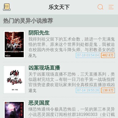
乐文天下
热门的灵异小说推荐
阴阳先生
我得到祖父留下的五术命数，踏进一个充满鬼
怪的世界。原来这个世界到处都是鬼，我被迫
在校园内外收女鬼斗降头师。与邪教圣女的恋
情，同僵尸王的隔世纠葛。神秘的西藏雪山，
巫九
07-18 03:54:04
482.8万
传说中的昆仑一切精彩诡异恐惧悬灵，皆在阴
阳先生。第一章尸煞我叫张......
凶案现场直播
关于凶案现场直播不恐怖，三夭直播系列，类
似题材完结文→有朝一日刀在手第一战场指挥
官强势逆袭欢迎玩家来到全真模拟直播游戏凶
案现场解析（新人资格测试），您申请的身份
退戈
07-14 19:55:26
138.9万
是受害者。案情相关记忆已封锁，请根据人
设......
恶灵国度
继恐怖通缉令极具恐怖后，一笑的第三本灵异
小说恶灵国度订阅粉丝群181990303（全订截