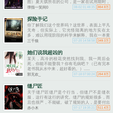
图）夏天骐所在的公司，是一家在试用期时，
就可以得到月......
弹指一笑间0
08-02 01:48:35
864.9万
探险手记
你了解我们这个世界吗？这世界，表面上平凡
无奇，但实际上，它光怪陆离的地方实在太
多，难以用现阶段的科学来解释。我在一本黄
皮手札的牵引下，步入探险行业，在探险途
三千狼
07-20 14:58:58
349.3万
中，我见过了太多太多离奇诡异......
她们说我超凶的
某天，高冷的校花突然找到我。我一周后会
死，你能不能娶我？你有毛病吧？（已有完本
老书我从水中来，超好看的。）......
郭无欢_
07-18 07:00:24
264.9万
缝尸匠
关于缝尸匠缝尸是个行当，但缝尸不是缝衣
服，这行有这行的讲究。缝尸的规矩很多，而
且也很严，不能破。破了规矩的人，是要付出
代价的。......
赤小木
07-17 19:35:21
511.4万