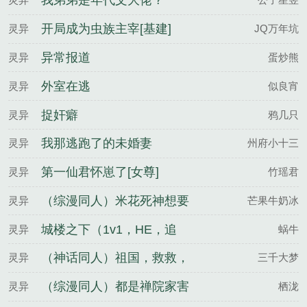
我弟弟是年代文大佬？
开局成为虫族主宰[基建]
灵异
JQ万年坑
异常报道
灵异
蛋炒熊
外室在逃
灵异
似良宵
捉奸癖
灵异
鸦几只
我那逃跑了的未婚妻
灵异
州府小十三
第一仙君怀崽了[女尊]
灵异
竹瑶君
（综漫同人）米花死神想要
灵异
芒果牛奶冰
翘班
城楼之下（1v1，HE，追
灵异
蜗牛
妻）
（神话同人）祖国，救救，
灵异
三千大梦
捞捞！
（综漫同人）都是禅院家害
灵异
栖泷