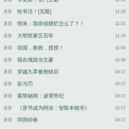
给爷活！[无限]
灵异
11-23
明末：我崇祯摆烂怎么了？！
灵异
11-21
大明世家五百年
灵异
11-19
祖国，救救，捞捞！
灵异
11-03
我在俄国当文豪
灵异
10-30
穿越九零被抱错后
灵异
10-17
欲与罚
灵异
10-17
紫禁秘闻：凌霄帝纪
灵异
10-17
《穿书成为阿浓：智取本能寺》
灵异
10-17
同我仰春
灵异
10-17