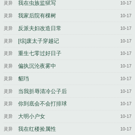
我在虫族监狱写
灵异
10-17
我家后院有棵树
灵异
10-17
反派夫妇改造日常
灵异
10-17
[综]废太子穿越记
灵异
10-17
重生七零过好日子
灵异
10-17
偏执沉沦夜雾中
灵异
10-17
貂珰
灵异
10-17
当我折辱清冷公子后
灵异
10-17
你到底会不会打排球
灵异
10-17
大明小户女
灵异
10-17
我在红楼捡属性
灵异
10-17