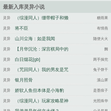
最新入库灵异小说
（综漫同人）绷带帽子和懒
灵异
糖雨果
散小姐
将不臣
灵异
有情燕
山川尘海：如是我闻
灵异
随便火火
【月华沉沦：深宫棋局中的
灵异
阙
禁脔与君王】
白日烟花[gb]
灵异
两手揣兜
（咒回同人）我的男友是咒
灵异
兔子饼干
言师超酷耶
银月照骨
灵异
溪山霁
娇软人鱼但本体是小海豹
灵异
是墨痕子
（综漫同人）玩家攻略星神
灵异
光照殊华
怎么了
灵异
公子星昱