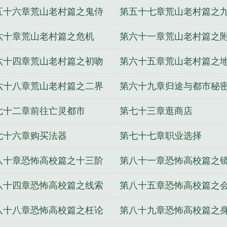
鬼
五十六章荒山老村篇之鬼侍
第五十七章荒山老村篇之
力量
六十章荒山老村篇之危机
第六十一章荒山老村篇之
六十四章荒山老村篇之初吻
第六十五章荒山老村篇之
六十八章荒山老村篇之二界
第六十九章归途与都市秘
七十二章前往亡灵都市
第七十三章逛商店
七十六章购买法器
第七十七章职业选择
八十章恐怖高校篇之十三阶
第八十一章恐怖高校篇之
传说
八十四章恐怖高校篇之线索
第八十五章恐怖高校篇之
开始
八十八章恐怖高校篇之枉论
第八十九章恐怖高校篇之