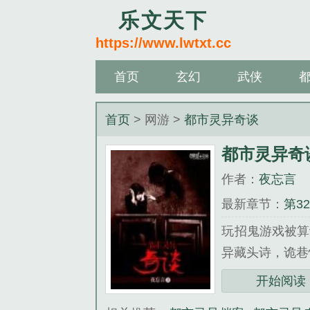
乐文天下
https://www.lwtxt.cc
首页
玄幻
武侠
首页
> 网游 >
都市灵异奇谈
都市灵异奇
作者：
夜忘言
最新章节：
第3
玩招鬼游戏被算
异藏头诗，诡巷
《都市灵异奇谈
开始阅读