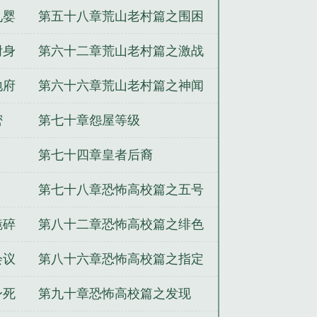
钉
九婴
第五十八章荒山老村篇之围困
附身
第六十二章荒山老村篇之激战
地府
第六十六章荒山老村篇之神闻
密
第七十章怨屋等级
第七十四章皇者后裔
第七十八章恐怖高校篇之五号
楼
镜碎
第八十二章恐怖高校篇之绯色
交易
会议
第八十六章恐怖高校篇之指定
身死
第九十章恐怖高校篇之发现