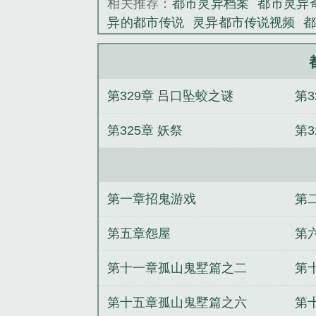
相关推荐：
都市灵异档案
都市灵异
异的都市传说
灵异都市传说视频
都市灵异类排行榜
都市灵异录
都市
异都市传说
都市灵异排行榜前十名
行榜前十名完结篇
媚肉之香（高H
第329章 吕口坠蛟之谜
第3
神王
三国志之大白天下
做活
作恶（
派
就是要睡男主（快穿h）
帝少强
第325章 妖祭
第3
第一章招鬼游戏
第
第五章怨屋
第
第十一章孤山鬼墅篇之二
第
第十五章孤山鬼墅篇之六
第