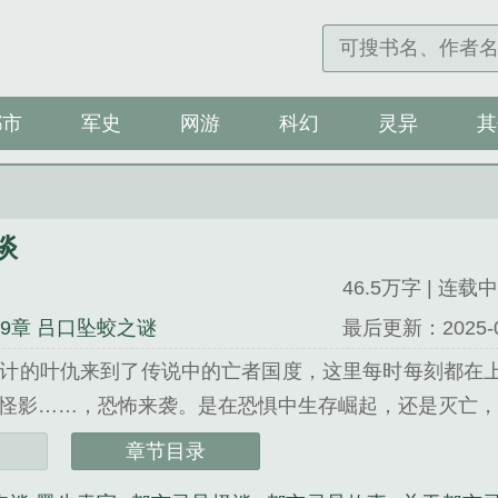
都市
军史
网游
科幻
灵异
其
谈
46.5万字 | 连载中
29章 吕口坠蛟之谜
最后更新：2025-07-
计的叶仇来到了传说中的亡者国度，这里每时每刻都在
怪影……，恐怖来袭。是在恐惧中生存崛起，还是灭亡，这
》是夜忘言精心创作的网游类小说。
章节目录