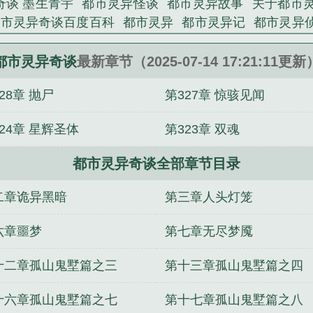
奇谈 墨生青宇
都市灵异怪谈
都市灵异故事
关于都市
都市灵异奇谈百度百科
都市灵异
都市灵异记
都市灵异
灵异事件
都市灵异故事短篇超吓人
都市灵异排行榜完
都市灵异排行榜完本推荐
都市灵异事件真实
都市灵异
都市灵异奇谈
最新章节（2025-07-14 17:21:11更新
，短篇肉文合集）
三无神灵的驱魔日常
紫血圣皇
最强
28章 抛尸
第327章 惊骇见闻
ABO nph）
落天修
一个人的宗门
暴虎
万维大世界
宠100分：乖乖，小甜妻
力皇
非正常死亡·刑侦
人族镇
24章 星辉圣体
第323章 双魂
都市灵异奇谈全部章节目录
二章诡异黑暗
第三章人头灯笼
六章噩梦
第七章无尽梦魇
十二章孤山鬼墅篇之三
第十三章孤山鬼墅篇之四
十六章孤山鬼墅篇之七
第十七章孤山鬼墅篇之八