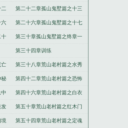
十二
第二十二章孤山鬼墅篇之十三
十六
第二十六章孤山鬼墅篇之十七
二十
第三十章孤山鬼墅篇之终章一
第三十四章训练
死亡
第三十八章荒山老村篇之水秀
神秘
第四十二章荒山老村篇之恐怖
纸牌游戏
血中
第四十六章荒山老村篇之白衣
厉鬼
银发
第五十章荒山老村篇之红木门
幻境
第五十四章荒山老村篇之定魂