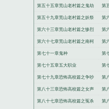
进行时
恶
第五十五章荒山老村篇之鬼劫
第
的
第五十九章荒山老村篇之妖祭
第
第六十三章荒山老村篇之惨烈
第
第六十七章荒山老村篇之南柯
第
一梦
第七十一章鬼种
第
第七十五章五大职业
第
第七十九章恐怖高校篇之争吵
第
梯
第八十三章恐怖高校篇之女声
第
第八十七章恐怖高校篇之冤杀
第