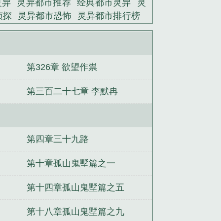
灵异
灵异都市推荐
经典都市灵异
灵
侦探
灵异都市恐怖
灵异都市排行榜
本
都市灵异文
灵异都市传说故事
灵
奇谈免费阅读
都市 灵异
都市灵异排
）
传承
女配她只想上床(快穿)
我是终极
第326章 欲望作祟
美女遇上兵
（快穿）男主是个大反
守使
第三百二十七章 李默冉
第四章三十九路
第十章孤山鬼墅篇之一
第十四章孤山鬼墅篇之五
第十八章孤山鬼墅篇之九