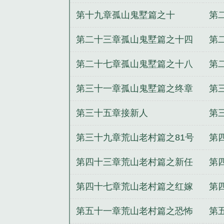
第十九章孤山鬼墅篇之十
第
第二十三章孤山鬼墅篇之十四
第
第二十七章孤山鬼墅篇之十八
第
第三十一章孤山鬼墅篇之终章
第
二
三
第三十五章接新人
第
游
第三十九章荒山老村篇之81号
第
古宅
事
第四十三章荒山老村篇之新任
第
务
上
第四十七章荒山老村篇之红嫁
第
衣
第五十一章荒山老村篇之恐怖
第