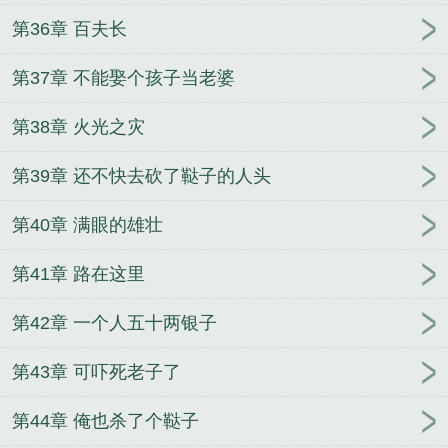
第36章 百夫长
第37章 不能娶个孩子当老婆
第38章 火光之灾
第39章 还不快去砍了鞑子的人头
第40章 满眼的雄壮
第41章 路在这里
第42章 一个人五十两银子
第43章 可吓死老子了
第44章 俺也杀了个鞑子