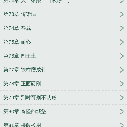
第72章 大当家跟三当家好上了
第73章 传染病
第74章 巷战
第75章 耐心
第76章 阎王土
第77章 铁杵磨成针
第78章 正面硬刚
第79章 到时可别不认账
第80章 奇怪的城堡
第81章 果敢校尉