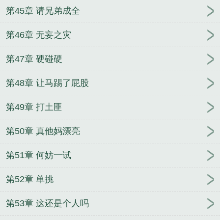
第45章 请兄弟成全
第46章 无妄之灾
第47章 硬碰硬
第48章 让马踢了屁股
第49章 打土匪
第50章 真他妈漂亮
第51章 何妨一试
第52章 单挑
第53章 这还是个人吗