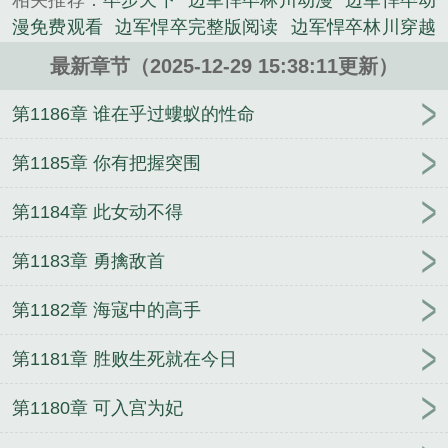
相关推荐：
卒步天下
边军悍卒林川动漫
边军悍卒动
漫免费观看
边军悍卒完整版阅读
边军悍卒林川穿越
免费阅读
混沌剑神
边军悍卒TXT电子书
边军悍卒
最新章节（2025-12-29 15:38:11更新）
全集免费观看
边军悍卒第三季在线观看
边军悍卒百
科
边军悍卒林川全文免费阅读
边军悍卒林川
边军
第1186章 谁在乎过螻蚁的性命
悍卒百度
边军悍卒2季全集
禁区
乔梁叶心仪全文
无限列车
战神狂飙
剑卒过河
都市之最强狂兵
神
第1185章 你有把握突围
秘复苏
卖报小郎君
叶辰孙怡夏若雪
全民养成：提
第1184章 此女动不得
前氪金百亿绑定女帝
谁教他这么修仙的？
北派盗墓
笔记
失忆后，前任小叔诱她沉沦
地煞七十二变
三
第1183章 勇擒敌首
寸人间
今世猛男
娇瘾
玄尘道途
盖世双谐
重生假
千金成了病弱指挥官心尖宠
第1182章 海寇中的高手
第1181章 胜败生死就在今日
第1180章 可入宫为妃