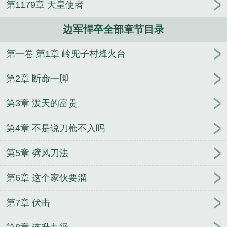
第1179章 天皇使者
边军悍卒全部章节目录
第一卷 第1章 岭兜子村烽火台
第2章 断命一脚
第3章 泼天的富贵
第4章 不是说刀枪不入吗
第5章 劈风刀法
第6章 这个家伙要溜
第7章 伏击