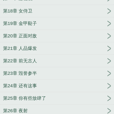
第18章 女侍卫
第19章 金甲鞑子
第20章 正面对敌
第21章 人品爆发
第22章 前无古人
第23章 毁誉参半
第24章 还有这事
第25章 你有些放肆了
第26章 夜射