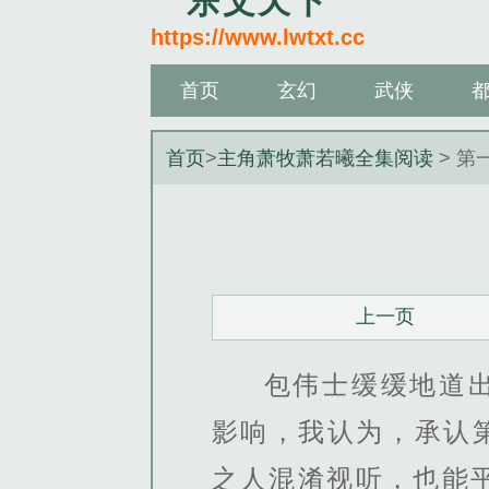
乐文天下
https://www.lwtxt.cc
首页
玄幻
武侠
首页
>
主角萧牧萧若曦全集阅读
> 第
上一页
包伟士缓缓地道
影响，我认为，承认
之人混淆视听，也能