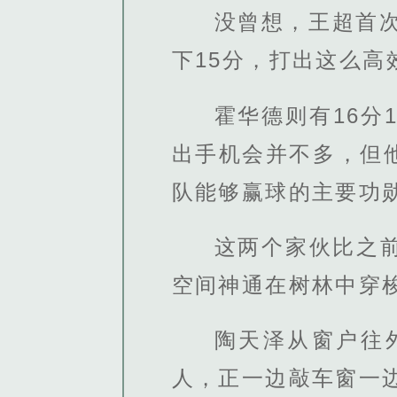
没曾想，王超首
下15分，打出这么高
霍华德则有16分
出手机会并不多，但
队能够赢球的主要功
这两个家伙比之
空间神通在树林中穿
陶天泽从窗户往
人，正一边敲车窗一