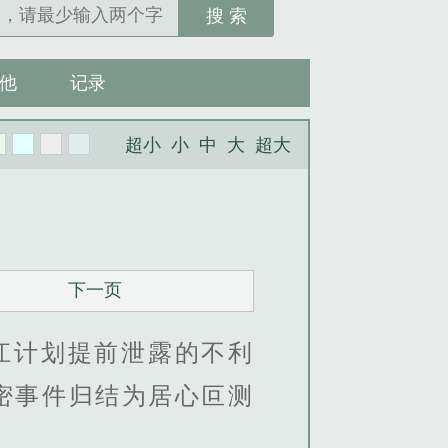
搜 索
他
记录
超小
小
中
大
超大
下一页
江计划提前泄露的不利
密事件归结为居心叵测