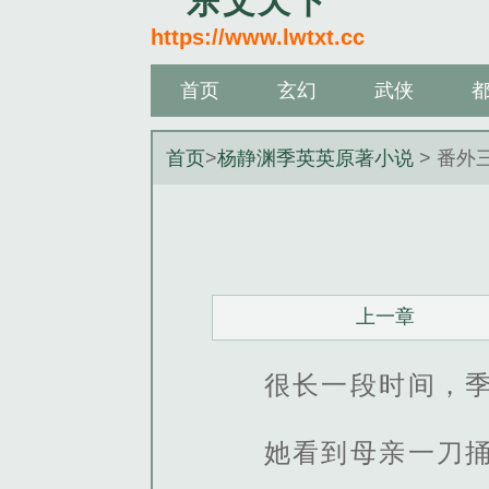
乐文天下
https://www.lwtxt.cc
首页
玄幻
武侠
首页
>
杨静渊季英英原著小说
> 番外
上一章
很长一段时间，
她看到母亲一刀