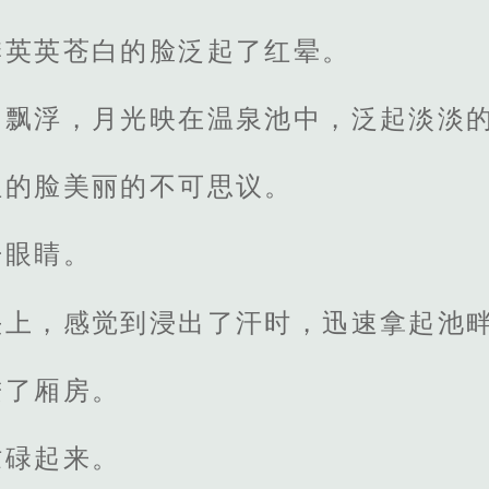
季英英苍白的脸泛起了红晕。
中飘浮，月光映在温泉池中，泛起淡淡
红的脸美丽的不可思议。
开眼睛。
头上，感觉到浸出了汗时，迅速拿起池
进了厢房。
忙碌起来。