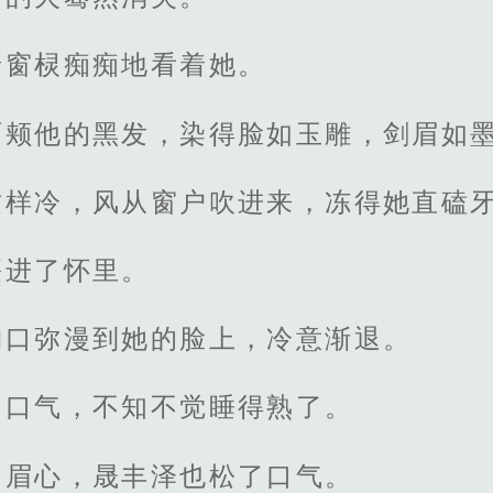
着窗棂痴痴地看着她。
面颊他的黑发，染得脸如玉雕，剑眉如
这样冷，风从窗户吹进来，冻得她直磕
裹进了怀里。
胸口弥漫到她的脸上，冷意渐退。
了口气，不知不觉睡得熟了。
的眉心，晟丰泽也松了口气。