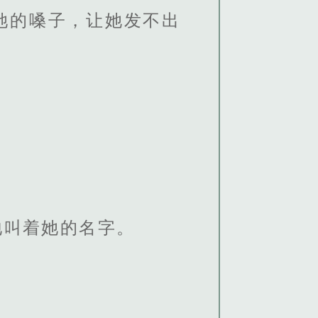
她的嗓子，让她发不出
地叫着她的名字。