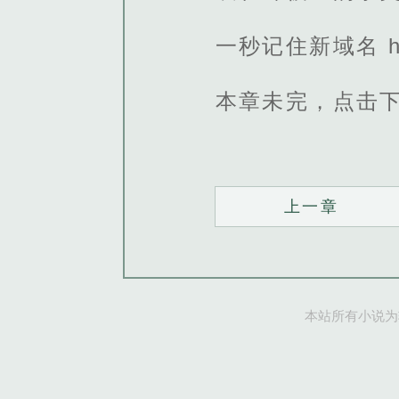
一秒记住新域名 http
本章未完，点击
上一章
本站所有小说为