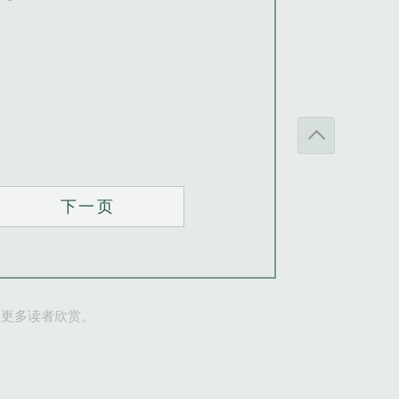
下一页
让更多读者欣赏。