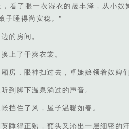
来，看了眼一衣湿衣的晟丰泽，从小奴
娘子睡得尚安稳。”
旁边的房间。
已换上了干爽衣裳。
了厢房，眼神扫过去，卓嬷嬷领着奴婢
能听到脚下温泉淌过的声音。
幄帐挡住了风，屋子温暖如春。
英英睡得正熟，额头又沁出一层细密的