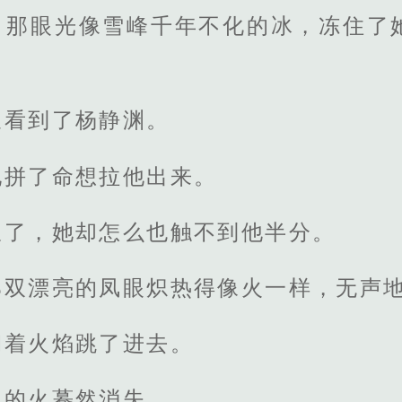
，那眼光像雪峰千年不化的冰，冻住了
又看到了杨静渊。
她拼了命想拉他出来。
极了，她却怎么也触不到他半分。
那双漂亮的凤眼炽热得像火一样，无声
朝着火焰跳了进去。
周的火蓦然消失。