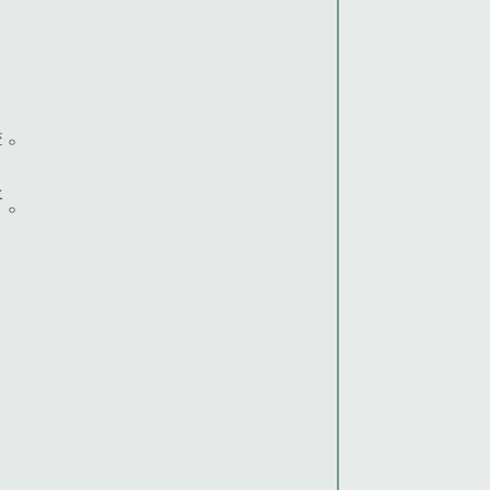
墨。
牙。