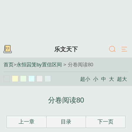
乐文天下
首页
>
永恒囚笼by置信区间
> 分卷阅读80
超小
小
中
大
超大
分卷阅读80
上一章
目录
下一页