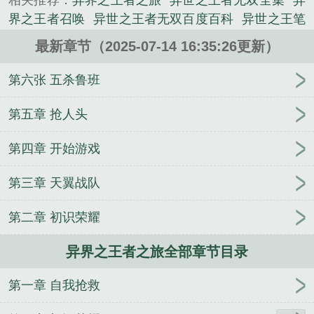
相关推荐：
异界之王者之旅
异世之王者无双全集
异
界之王者召唤
异世之王者无双百度百科
异世之王笔
趣阁
异界王者无敌
异世之王者归来
异界之王者无
最新章节（2025-07-14 16:35:26更新）
双全集
异世之王者
异世之王者恶魔
异界之王者无
双笔趣阁
异界之王者无双
异世之王者荣耀
异界之
第六张 五杀鲁班
王者天下
异世之王者无双免费阅读
异界之王者无
敌
异界之王者荣耀系统
异界梦之战
异世之王
异
第五章 抢人头
界之王者降临
异世之王在线阅读
异世之王(续)
异
第四章 开始游戏
世之王全本
异世之王者无双简介
树深时见鹿：小助
理，哪里逃！
这个生存游戏不把我当人！
现代捉鬼
第三章 天翼战队
启示录
都怪我太强
张皇后
重生校园：学霸男神太
高冷
心纳天下
重生之全面复兴
完美主义之重回
第二章 初识荣耀
1985
十年后的老公
法师驾到
崛起在晚明
七步成
媚
名门佳妻
崩铁：列车组都是我备餐
鬼小姐的游
异界之王者之旅全部章节目录
戏世界
明天的小镇
勇者迷疆
超神学院之重生火
影
千金法医
第一章 自我抢救