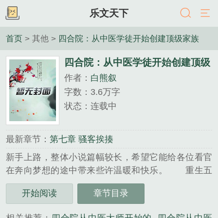
乐文天下
首页
> 其他 >
四合院：从中医学徒开始创建顶级家族
四合院：从中医学徒开始创建顶级
作者：
白熊叙
家族
字数：3.6万字
状态：连载中
最新章节：
第七章 骚客挨揍
新手上路，整体小说篇幅较长，希望它能给各位看官
在奔向梦想的途中带来些许温暖和快乐。 重生五
零年代，拜师学中西医与国术护身，以时代先知低调
开始阅读
章节目录
苟发育，扎根内地深耕实业、博弈全球资本....培养家
族后代，成就一条…...