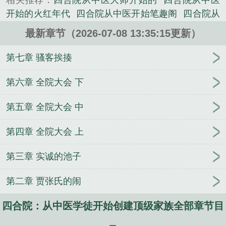
相关推荐：
四合院从中医大师开始的
四合院从中医
《四合院：从中医学徒开始创建顶级家族》是白熊叙
开始的火红年代
四合院从中医开始笔趣阁
四合院从
精心创作的其他类小说。
中医开始笔趣阁最新章节列
四合院从中医开始凌宵
最新章节（2026-07-08 13:35:15更新）
四合院从练医开始成就人生赢家
四合院从中医开始
程宇
四合院中医神识的有
四合院从中医开始顶点
第七章 骚客挨揍
四合院中医笔趣阁更新
四合院中医秘密传承
四合院
中医中医
嫁给村里糙汉后，我带全村暴富了
从铁布
第六章 全院大会 下
衫开始肉身成圣！
重生千禧年，我脚踹渣男手抓扶
第五章 全院大会 中
贫
贼太子
躺平就变强
烈吻难驯
顶级玩家
港片：
做大佬，我用钱话事
重返高三，满仓抄底狂赚百亿
第四章 全院大会 上
一曲秋水的第5本书
人类自救
你的技能很好，现在
我也有了
误闯天家？我每秒一万灵石
深渊负累
雷
第三章 实诚的池子
奥尼克斯：开局获得海帕杰顿
贵族学院小人鱼，疯
批男主们求抱
弱智就弱智吧，我照样星际最强！
兽
第二章 贾张氏的闹
校丑雌万人嫌，入梦日日被强宠
霸王花截胡攻略女
嫁绝嗣男主亲哭
我的老婆是总裁
四合院：从中医学徒开始创建顶级家族全部章节目