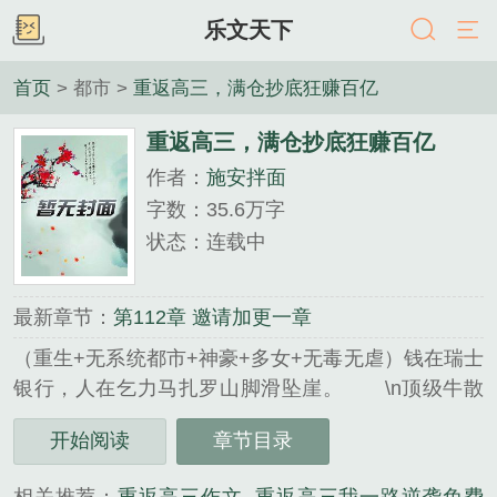
乐文天下
首页
> 都市 >
重返高三，满仓抄底狂赚百亿
重返高三，满仓抄底狂赚百亿
作者：
施安拌面
字数：35.6万字
状态：连载中
最新章节：
第112章 邀请加更一章
（重生+无系统都市+神豪+多女+无毒无虐）钱在瑞士
银行，人在乞力马扎罗山脚滑坠崖。 \n顶级牛散
陈默重生2014年，成了一个一穷二白、连普通话都说
开始阅读
章节目录
不标准的高三转学生。 \n此时，距离他前世那个
自卑怯懦的…...