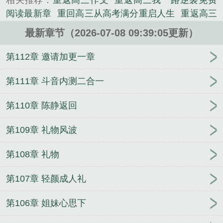
相关推荐：
重返高三作文
重返高三我一路逆袭免费
《重返高三，满仓抄底狂赚百亿》是施安拌面精心创
阅读最新章
重回高三从高考满分重启人生
重返高三
作的都市类小说。
满仓抄底狂赚百亿动画
重返高三满仓抄底全文免费
最新章节（2026-07-08 09:39:05更新）
阅读
重回高三夏今
重返高三
满仓抄底狂赚百亿
圈
重返高三年转百亿
重回高三作者森雉
重回高三
第112章 邀请加更一章
从高考满分重启人生重生逆袭青春
重返高三满仓抄
底狂赚百亿
满仓抄底狂赚百亿免费
重返高三满仓抄
第111章 斗音内测二合一
底陈默
重回高三全文免费阅读答案
青溪暗火
太岳
第110章 陈静返回
厚土之王金生
侯府来了个小阎王，满朝权贵争又抢
误闯天家？我每秒一万灵石
白月光携私生子上位，
第109章 礼物风波
她二嫁财阀爽翻了
顶级玩家
贵族学院小人鱼，疯批
男主们求抱
不许进化出奇怪的东西！
烈吻难驯
八
第108章 礼物
零随军：绝嗣大佬爆宠好孕娇妻
一枪开天
雷奥尼克
斯：开局获得海帕杰顿
嫁给村里糙汉后，我带全村
第107章 轻颜成人礼
暴富了
一曲秋水的第5本书
四合院：助禽为乐，全
院人麻了
凶猛小山医
深渊负累
重生千禧年，我脚
第106章 姐妹心思下
踹渣男手抓扶贫
离大谱！你管她叫星际第一炮灰
八