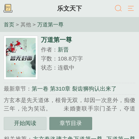
乐文天下
首页
> 其他 >
万道第一尊
万道第一尊
作者：
新晋
字数：108.8万字
状态：连载中
最新章节：
第一卷 第310章 裂齿狮狗认出来了
方玄本是先天道体，根骨无双，却因一次意外，痴傻
三年，沦为笑话。 未婚妻联手宗门圣子，夺道
体、碎丹田、断脊柱、废武脉，将之打入万丈深
开始阅读
章节目录
渊。 在与秦洛璃一场邂逅之后，方玄开启父亲留
下的玉佩，获得九帝传承。 …...