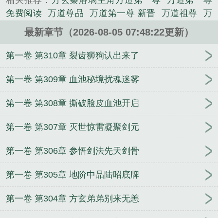
相关推荐：
方玄秦洛璃主角万道第一尊
万道第一尊
《万道第一尊》是新晋精心创作的其他类小说。
免费阅读
万道尊品
万道第一尊 新晋
万道祖尊
万
道之尊
万道第一尊 李欣桐
万道第一尊全本免费阅
最新章节（2026-08-05 07:48:22更新）
读
万道至尊免费阅读
万道第一尊全文免费阅读
阴
阳鼎，神女助我成大道！
失忆后，死对头装我男友
第一卷 第310章 裂齿狮狗认出来了
上瘾
凡人修仙：我百世轮回只杀不渡
战神爹爹读我
心，崽崽三岁全家宠
我和闺蜜在修仙界搞内卷
盗
第一卷 第309章 血池秘境扰魂迷雾
墓：区区20，不在话下！
你都拿一等功了，冒充新
第一卷 第308章 撕破脸皮血池开启
兵重新入伍？
贵族兽校小跟班，疯批F4排队宠
认错
千金？我靠海鲜情报做大做强
春蔷别枝
我，亿万天
第一卷 第307章 灭世惊雷凝聚剑元
赋，天才不过见我门槛
重生灾年，我偷听动物心声
养全家
仙门考核，嘉豪同你玩
穿七零嫁军官，被大
第一卷 第306章 参悟剑法先天剑骨
院家属宠上天！
灰烬之地：畸变修罗场
仙子且慢，
在下只想长生！
荒野狩猎，从综艺开始起号
吾乃高
第一卷 第305章 地阶中品陆昭底牌
武神人
求生游戏：魔女崽崽她超飒的
死遁五年归
来，大佬和崽崽争着宠
第一卷 第304章 方玄弟弟别来无恙