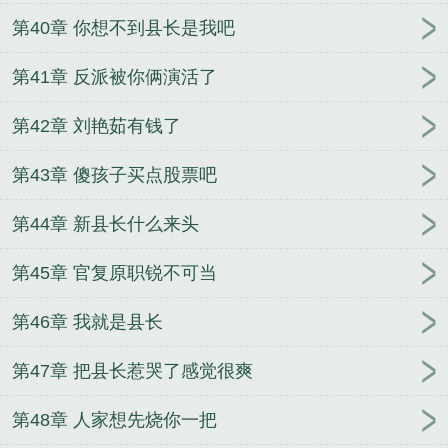
第40章 你想不到县长是我吧
第41章 反派被你俩演活了
第42章 刘艳茹有钱了
第43章 傻孩子买点股票吧
第44章 新县长什么来头
第45章 官复原职锐不可当
第46章 我就是县长
第47章 把县长惹哭了感觉很爽
第48章 人家想先烧你一把