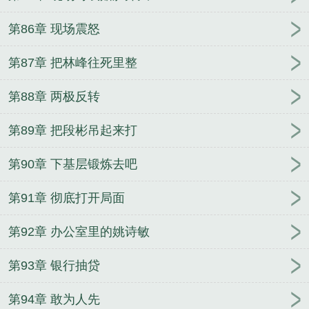
第86章 现场震怒
第87章 把林峰往死里整
第88章 两极反转
第89章 把段彬吊起来打
第90章 下基层锻炼去吧
第91章 彻底打开局面
第92章 办公室里的姚诗敏
第93章 银行抽贷
第94章 敢为人先