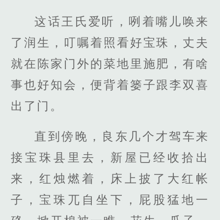
这话王氏爱听，咧着嘴儿唤来
了润生，叮嘱着照看好宝珠，丈夫
就在陈家门外的菜地里施肥，有啥
事也好知会，便背着篓子跟李双喜
出了门。
直到傍晚，良东几个才驾车来
接宝珠县里去，新屋已经收拾出
来，红烛燃着，床上披了大红帐
子，宝珠兀自坐下，屁股猛地一