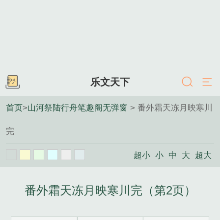
乐文天下
首页
>
山河祭陆行舟笔趣阁无弹窗
> 番外霜天冻月映寒川
完
超小
小
中
大
超大
番外霜天冻月映寒川完（第2页）