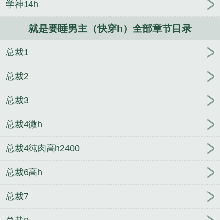
学神14h
文合集）
人族镇守使
小宝贝，别闹！
力皇
预备
班传奇
（综漫同人）半血族混饭日常
就是要睡男主（快穿h）全部章节目录
总裁1
总裁2
总裁3
总裁4微h
总裁4纯肉高h2400
总裁6高h
总裁7