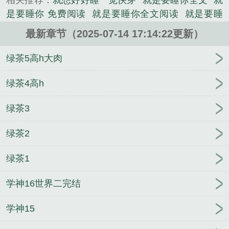
相关推荐：
就想好好睡一觉快穿
就是要睡你全文
就
《就是要睡男主（快穿h）》是jerry鹿精心创作的军史
是要睡你 免费阅读
就是要睡你全文阅读
就是要睡
类小说。
你 1v1短篇集
就是要睡你全文免费阅读
就是要睡
最新章节（2025-07-14 17:14:22更新）
能
就是要睡你beac全文阅读
就是要睡男主 全文
就
是要睡你相似
就要睡觉韩剧
就要睡觉
就是要睡男
绿茶5高h大肉
主全文
就是要睡你 beac
快穿 就想好好睡一觉
我
就要睡
就是要睡你 百书楼
就是要睡你
就是要睡你
绿茶4高h
百度
就是要睡你江安
就是要睡你江砚
(快穿)就想
绿茶3
好好睡一觉
就是要睡你书包网
就是要睡你全文免
费
就是要睡你修宜
就是要睡你 短篇
就睡by
就是
绿茶2
要睡你免费阅读
就是要睡你御书房
就是要睡你beac
全文
就是要睡了你
姐姐是致命诱惑
漂亮少将O被
绿茶1
军A灌满后
娇妻驭夫记
（综漫同人）cos暗堕刀剑后
我人没了
非正常死亡·刑侦
带着掌门系统做至尊
三
学神16世界二完结
人床 (末世 骨科高H)
一夜荒唐：我和离婚主妇
超神
妖孽
穿越玉指谋江山
穿越而来的曙光
作恶（ABO
学神15
nph）
超级代购
地狱萌宠
媚肉之香（高H，短篇肉