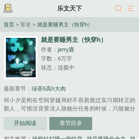
乐文天下
首页
> 军史 >
就是要睡男主（快穿h）
就是要睡男主（快穿h）
作者：
jerry鹿
字数：6万字
状态：连载中
最新章节：
绿茶5高h大肉
何小夕是刚在空间穿越局好不容易熬过实习期转正的
新人，可惜没背景没人脉她分任务的时候，只能被分
派没人要的坏心眼儿的作妖女配，她的任务就是要努
开始阅读
章节目录
力作妖当好配角，衬托女主白莲花到善良不做作。原
本以为已经.....